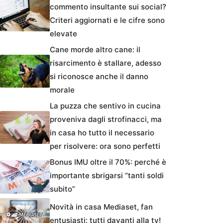
commento insultante sui social?
Criteri aggiornati e le cifre sono
elevate
Cane morde altro cane: il
risarcimento è stallare, adesso
si riconosce anche il danno
morale
La puzza che sentivo in cucina
proveniva dagli strofinacci, ma
in casa ho tutto il necessario
per risolvere: ora sono perfetti
Bonus IMU oltre il 70%: perché è
importante sbrigarsi “tanti soldi
subito”
Novità in casa Mediaset, fan
entusiasti: tutti davanti alla tv!