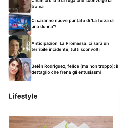
Cihan crolla e la fuga che sconvolge la
trama
Ci saranno nuove puntate di ‘La forza di
una donna’?
Anticipazioni La Promessa: ci sarà un
terribile incidente, tutti sconvolti
Belén Rodriguez, felice (ma non troppo): il
dettaglio che frena gli entusiasmi
Lifestyle