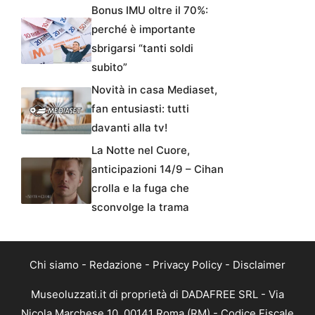
Bonus IMU oltre il 70%:
perché è importante
sbrigarsi “tanti soldi
subito”
Novità in casa Mediaset,
fan entusiasti: tutti
davanti alla tv!
La Notte nel Cuore,
anticipazioni 14/9 – Cihan
crolla e la fuga che
sconvolge la trama
Chi siamo
-
Redazione
-
Privacy Policy
-
Disclaimer
Museoluzzati.it di proprietà di DADAFREE SRL - Via
Nicola Marchese 10, 00141 Roma (RM) - Codice Fiscale