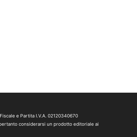
Fiscale e Partita I.V.A. 02120340670
pertanto considerarsi un prodotto editoriale ai