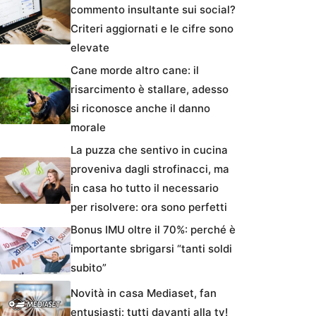
commento insultante sui social?
Criteri aggiornati e le cifre sono
elevate
Cane morde altro cane: il
risarcimento è stallare, adesso
si riconosce anche il danno
morale
La puzza che sentivo in cucina
proveniva dagli strofinacci, ma
in casa ho tutto il necessario
per risolvere: ora sono perfetti
Bonus IMU oltre il 70%: perché è
importante sbrigarsi “tanti soldi
subito”
Novità in casa Mediaset, fan
entusiasti: tutti davanti alla tv!