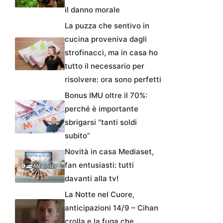
il danno morale
La puzza che sentivo in
cucina proveniva dagli
strofinacci, ma in casa ho
tutto il necessario per
risolvere: ora sono perfetti
Bonus IMU oltre il 70%:
perché è importante
sbrigarsi “tanti soldi
subito”
Novità in casa Mediaset,
fan entusiasti: tutti
davanti alla tv!
La Notte nel Cuore,
anticipazioni 14/9 – Cihan
crolla e la fuga che