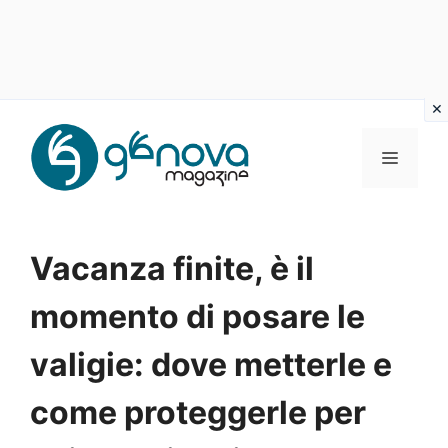
Vai
al
MENU
contenuto
Vacanza finite, è il
momento di posare le
valigie: dove metterle e
come proteggerle per