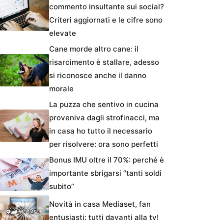
commento insultante sui social?
Criteri aggiornati e le cifre sono
elevate
Cane morde altro cane: il
risarcimento è stallare, adesso
si riconosce anche il danno
morale
La puzza che sentivo in cucina
proveniva dagli strofinacci, ma
in casa ho tutto il necessario
per risolvere: ora sono perfetti
Bonus IMU oltre il 70%: perché è
importante sbrigarsi “tanti soldi
subito”
Novità in casa Mediaset, fan
entusiasti: tutti davanti alla tv!